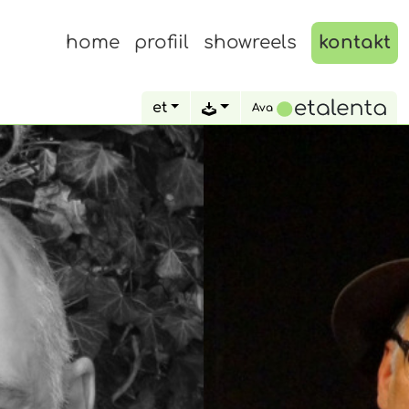
home
profiil
showreels
kontakt
et
Ava