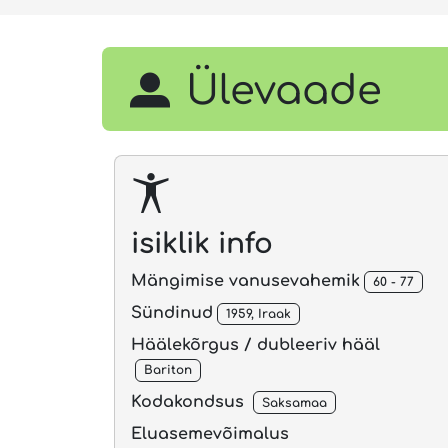
Ülevaade
isiklik info
Mängimise vanusevahemik
60 - 77
Sündinud
1959, Iraak
Häälekõrgus / dubleeriv hääl
Bariton
Kodakondsus
Saksamaa
Eluasemevõimalus