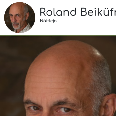
Roland Beiküf
Näitleja