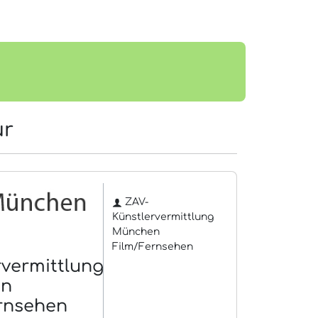
ur
ZAV-
Künstlervermittlung
München
Film/Fernsehen
rvermittlung
en
rnsehen