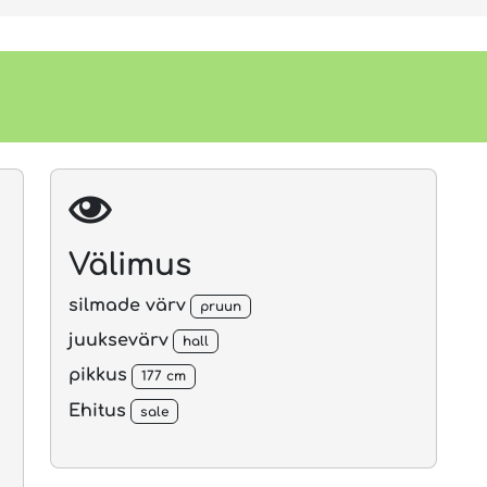
Välimus
silmade värv
pruun
juuksevärv
hall
pikkus
177 cm
Ehitus
sale