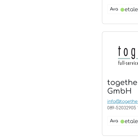
Ava
togethe
GmbH
info@togethe
089-52032905
Ava