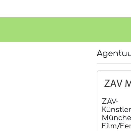
Agentu
ZAV-
Künstle
Münch
Film/Fe