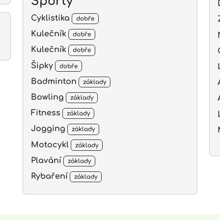
Sporty
Cyklistika
dobře
Kulečník
dobře
Kulečník
dobře
Šipky
dobře
Badminton
základy
Bowling
základy
Fitness
základy
Jogging
základy
Motocykl
základy
Plavání
základy
Rybaření
základy