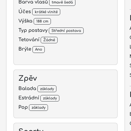
Barva vlasů
tmavě šedá
Účes
krátké vlnité
Výška
188 cm
Typ postavy
Střední postava
Tetování
Žádné
Brýle
Ano
Zpěv
Balada
základy
Estrádní
základy
Pop
základy