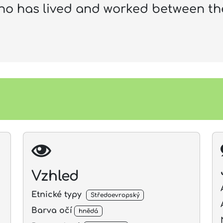
ho has lived and worked between the
Vzhled
Etnické typy
Středoevropský
Barva očí
hnědá