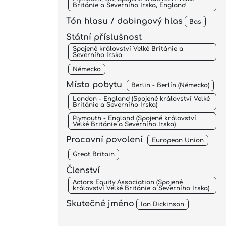
Británie a Severního Irska, England
Tón hlasu / dabingový hlas
Bas
Státní příslušnost
Spojené království Velké Británie a
Severního Irska
Německo
Místo pobytu
Berlin - Berlín (Německo)
London - England (Spojené království Velké
Británie a Severního Irska)
Plymouth - England (Spojené království
Velké Británie a Severního Irska)
Pracovní povolení
European Union
Great Britain
Členství
Actors Equity Association (Spojené
království Velké Británie a Severního Irska)
Skutečné jméno
Ian Dickinson