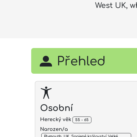
West UK, w
Přehled
Osobní
Herecký věk
55 - 65
Narozen/a
Plymouth, UK, Spojené království Velké