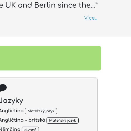
 UK and Berlin since the…”
Více...
Jazyky
Angličtina
Mateřský jazyk
Angličtina - britská
Mateřský jazyk
Němčina
plynně