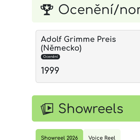
Ocenění/no
Adolf Grimme Preis
(Německo)
Ocenění
1999
Showreels
Showreel 2026
Voice Reel