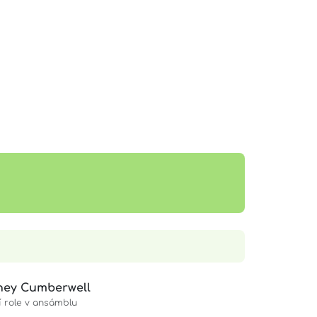
ney Cumberwell
í role v ansámblu