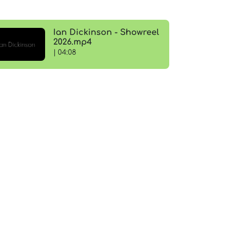
Ian Dickinson - Showreel
2026.mp4
| 04:08