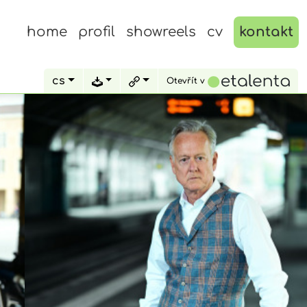
home
profil
showreels
cv
kontakt
cs
Otevřít v