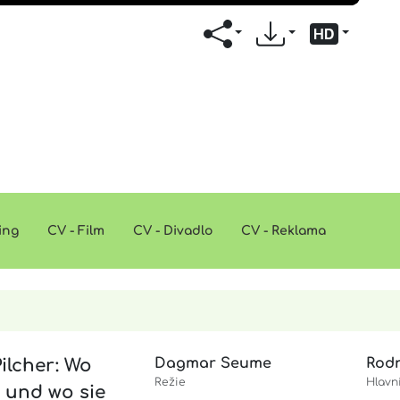
ing
CV - Film
CV - Divadlo
CV - Reklama
ilcher: Wo
Dagmar Seume
Rod
Režie
Hlavn
 und wo sie