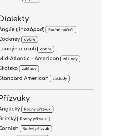
Dialekty
Anglie (jihozápad)
Rodné nářečí
Cockney
dobře
Londýn a okolí
dobře
Mid-Atlantic - American
základy
Skotsko
základy
Standard American
základy
Přízvuky
Anglický
Rodný přízvuk
Britský
Rodný přízvuk
Cornish
Rodný přízvuk