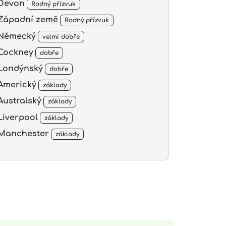
Devon
Rodný přízvuk
Západní země
Rodný přízvuk
Německý
velmi dobře
Cockney
dobře
Londýnský
dobře
Americký
základy
Australský
základy
Liverpool
základy
Manchester
základy