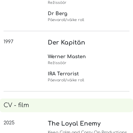
Režissöör
Dr Berg
Päevaroll/väike roll
1997
Der Kapitän
Werner Masten
Režissöör
IRA Terrorist
Päevaroll/väike roll
CV - film
2025
The Loyal Enemy
Keep Calm and Carry On Productions