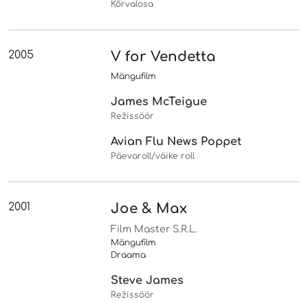
Kõrvalosa
2005
V for Vendetta
Mängufilm
James McTeigue
Režissöör
Avian Flu News Poppet
Päevaroll/väike roll
2001
Joe & Max
Film Master S.R.L.
Mängufilm
Draama
Steve James
Režissöör