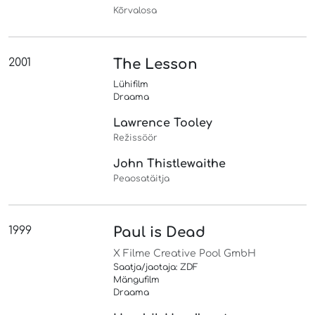
Kõrvalosa
2001
The Lesson
Lühifilm
Draama
Lawrence Tooley
Režissöör
John Thistlewaithe
Peaosatäitja
1999
Paul is Dead
X Filme Creative Pool GmbH
Saatja/jaotaja: ZDF
Mängufilm
Draama