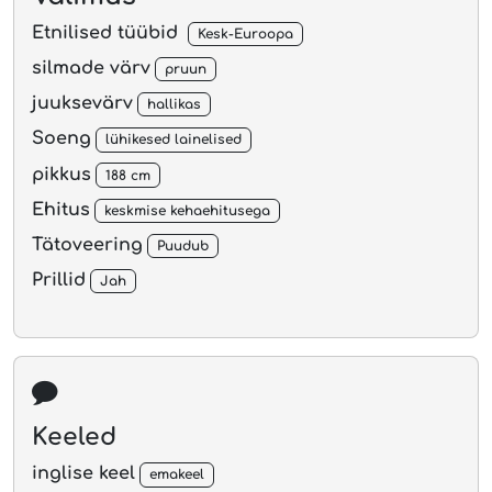
Etnilised tüübid
Kesk-Euroopa
silmade värv
pruun
juuksevärv
hallikas
Soeng
lühikesed lainelised
pikkus
188 cm
Ehitus
keskmise kehaehitusega
Tätoveering
Puudub
Prillid
Jah
Keeled
inglise keel
emakeel