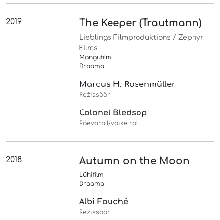
2019
The Keeper (Trautmann)
Lieblings Filmproduktions / Zephyr
Films
Mängufilm
Draama
Marcus H. Rosenmüller
Režissöör
Colonel Bledsop
Päevaroll/väike roll
2018
Autumn on the Moon
Lühifilm
Draama
Albi Fouché
Režissöör