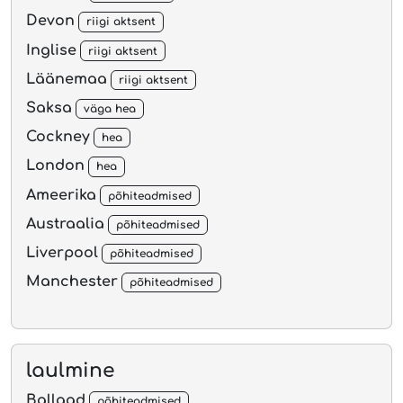
Devon
riigi aktsent
Inglise
riigi aktsent
Läänemaa
riigi aktsent
Saksa
väga hea
Cockney
hea
London
hea
Ameerika
põhiteadmised
Austraalia
põhiteadmised
Liverpool
põhiteadmised
Manchester
põhiteadmised
laulmine
Ballaad
põhiteadmised