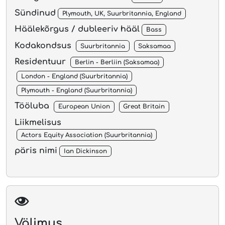
Sündinud
Plymouth, UK, Suurbritannia, England
Häälekõrgus / dubleeriv hääl
Bass
Kodakondsus
Suurbritannia
Saksamaa
Residentuur
Berlin - Berliin (Saksamaa)
London - England (Suurbritannia)
Plymouth - England (Suurbritannia)
Tööluba
European Union
Great Britain
Liikmelisus
Actors Equity Association (Suurbritannia)
päris nimi
Ian Dickinson
Välimus