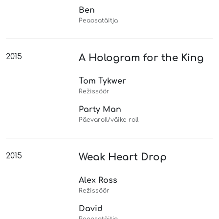
Ben
Peaosatäitja
2015
A Hologram for the King
Tom Tykwer
Režissöör
Party Man
Päevaroll/väike roll
2015
Weak Heart Drop
Alex Ross
Režissöör
David
Peaosatäitja