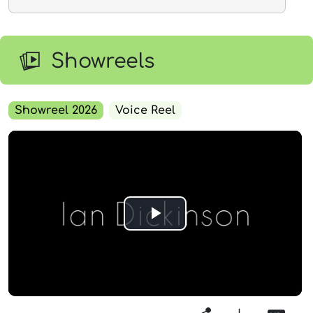
Showreels
Showreel 2026
Voice Reel
Play
Video