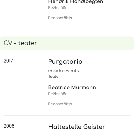
Hendrik Handloegten
Režissöör
Peaosatäitja
CV - teater
2017
Purgatorio
enkidu-events
Teater
Beatrice Murmann
Režissöör
Peaosatäitja
2008
Haltestelle Geister