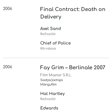
2006
Final Contract: Death on
Delivery
Axel Sand
Režissöör
Chief of Police
Kõrvalosa
2006
Fay Grim – Berlinale 2007
Film Master S.R.L.
Saatja/jaotaja:
Mängufilm
Hal Hartley
Režissöör
Edwards