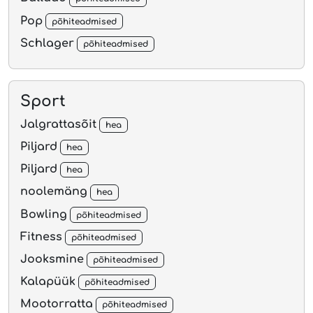
Pop
põhiteadmised
Schlager
põhiteadmised
Sport
Jalgrattasõit
hea
Piljard
hea
Piljard
hea
noolemäng
hea
Bowling
põhiteadmised
Fitness
põhiteadmised
Jooksmine
põhiteadmised
Kalapüük
põhiteadmised
Mootorratta
põhiteadmised