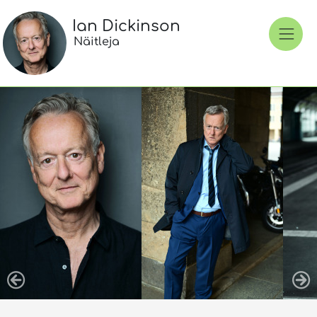
Ian Dickinson
Näitleja