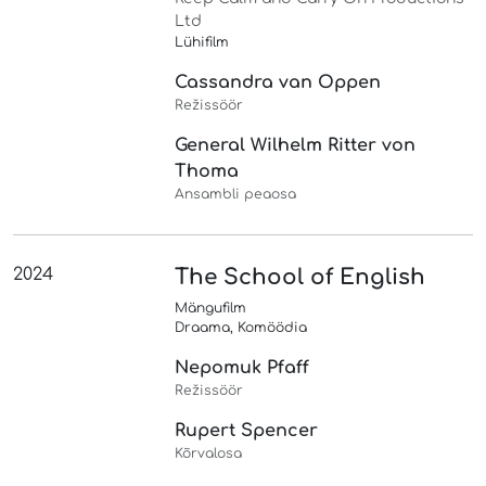
Ltd
Lühifilm
Cassandra van Oppen
Režissöör
General Wilhelm Ritter von
Thoma
Ansambli peaosa
2024
The School of English
Mängufilm
Draama, Komöödia
Nepomuk Pfaff
Režissöör
Rupert Spencer
Kõrvalosa