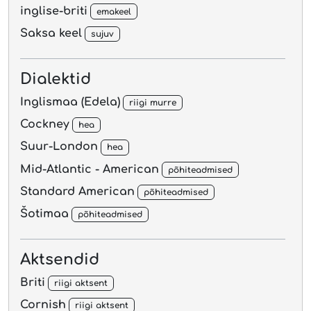
inglise-briti
emakeel
Saksa keel
sujuv
Dialektid
Inglismaa (Edela)
riigi murre
Cockney
hea
Suur-London
hea
Mid-Atlantic - American
põhiteadmised
Standard American
põhiteadmised
Šotimaa
põhiteadmised
Aktsendid
Briti
riigi aktsent
Cornish
riigi aktsent