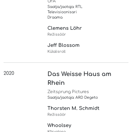
UFA
Saatja/jaotaja: RTL
Televisioonisari
Draama
Clemens Löhr
Režissöör
Jeff Blossom
Külalisroll
2020
Das Weisse Haus am
Rhein
Zeitsprung Pictures
Saatja/jaotaja: ARD Degeto
Thorsten M. Schmidt
Režissöör
Whoolsey
Kõrvalosa