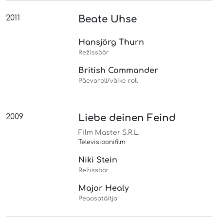
2011
Beate Uhse
Hansjörg Thurn
Režissöör
British Commander
Päevaroll/väike roll
2009
Liebe deinen Feind
Film Master S.R.L.
Televisioonifilm
Niki Stein
Režissöör
Major Healy
Peaosatäitja