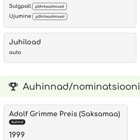
Sulgpall
põhiteadmised
Ujumine
põhiteadmised
Juhiload
auto
Auhinnad/nominatsioon
Adolf Grimme Preis (Saksamaa)
Auhind
1999