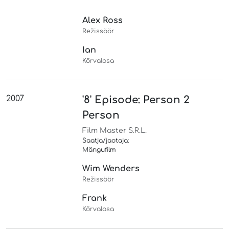
Alex Ross
Režissöör
Ian
Kõrvalosa
2007
'8' Episode: Person 2
Person
Film Master S.R.L.
Saatja/jaotaja:
Mängufilm
Wim Wenders
Režissöör
Frank
Kõrvalosa