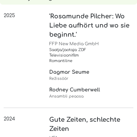
2025
'Rosamunde Pilcher: Wo
Liebe aufhört und wo sie
beginnt.'
FFP New Media GmbH
Saatja/jaotaja: ZDF
Televisioonifilm
Romantiline
Dagmar Seume
Režissöör
Rodney Cumberwell
Ansambli peaosa
2024
Gute Zeiten, schlechte
Zeiten