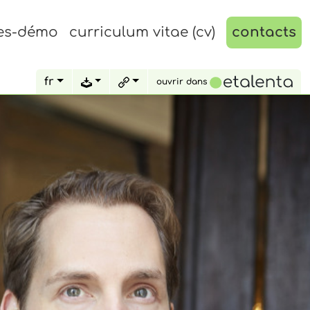
es-démo
curriculum vitae (cv)
contacts
fr
ouvrir dans