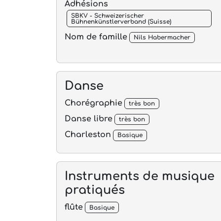
Adhésions
SBKV - Schweizerischer
Bühnenkünstlerverband (Suisse)
Nom de famille
Nils Habermacher
Danse
Chorégraphie
très bon
Danse libre
très bon
Charleston
Basique
Instruments de musique
pratiqués
flûte
Basique