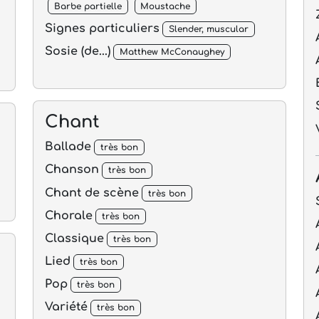
Barbe partielle
Moustache
Signes particuliers
Slender, muscular
Sosie (de...)
Matthew McConaughey
Chant
Ballade
très bon
Chanson
très bon
Chant de scène
très bon
Chorale
très bon
Classique
très bon
Lied
très bon
Pop
très bon
Variété
très bon