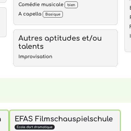
Comédie musicale
bien
A capella
Basique
Autres aptitudes et/ou
talents
Improvisation
h
EFAS Filmschauspielschule
Ecole d'art dramatique