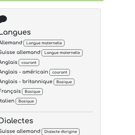
Langues
Allemand
Langue maternelle
Suisse allemand
Langue maternelle
Anglais
courant
Anglais - américain
courant
Anglais - britannique
Basique
Français
Basique
Italien
Basique
Dialectes
Suisse allemand
Dialecte d'origine