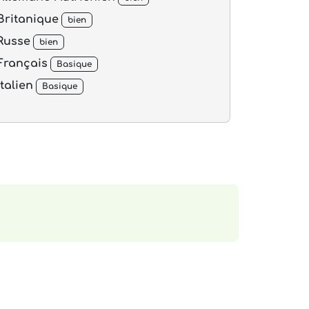
Britanique
bien
Russe
bien
Français
Basique
Italien
Basique