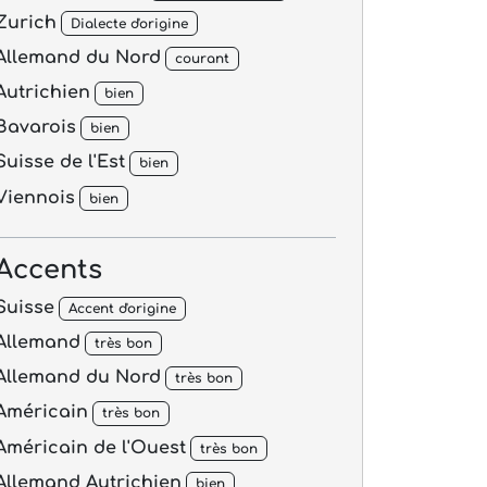
Zurich
Dialecte d'origine
Allemand du Nord
courant
Autrichien
bien
Bavarois
bien
Suisse de l'Est
bien
Viennois
bien
Accents
Suisse
Accent d'origine
Allemand
très bon
Allemand du Nord
très bon
Américain
très bon
Américain de l'Ouest
très bon
Allemand Autrichien
bien