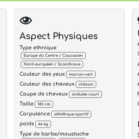
Aspect Physiques
Type ethnique
Europe du Centre / Caucasien
Nord-européen / Scandinave
Couleur des yeux
marron-vert
Couleur des cheveux
châtain
Coupe de cheveux
ondulée court
Taille
183 cm
Corpulence
athlétique-sportif
poids
66 kg
Type de barbe/moustache