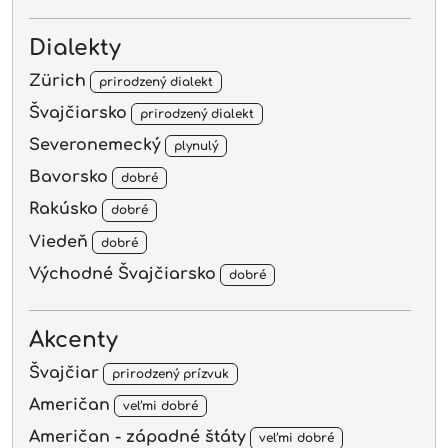
Dialekty
Zürich
prirodzený dialekt
Švajčiarsko
prirodzený dialekt
Severonemecký
plynulý
Bavorsko
dobré
Rakúsko
dobré
Viedeň
dobré
Východné Švajčiarsko
dobré
Akcenty
Švajčiar
prirodzený prízvuk
Američan
veľmi dobré
Američan - západné štáty
veľmi dobré