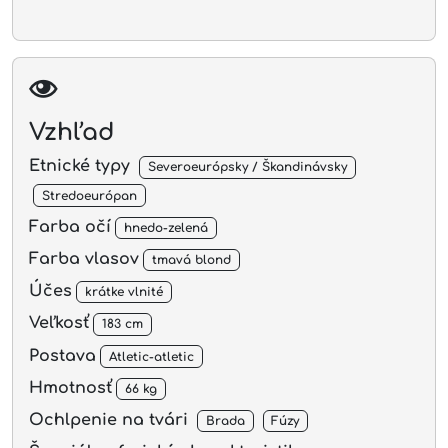
Vzhľad
Etnické typy
Severoeurópsky / Škandinávsky
Stredoeurópan
Farba očí
hnedo-zelená
Farba vlasov
tmavá blond
Účes
krátke vlnité
Veľkosť
183 cm
Postava
Atletic-atletic
Hmotnosť
66 kg
Ochlpenie na tvári
Brada
Fúzy