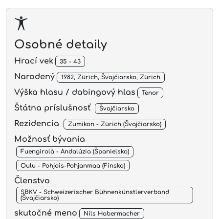
Osobné detaily
Hrací vek
35 - 43
Narodený
1982, Zürich, Švajčiarsko, Zürich
Výška hlasu / dabingový hlas
Tenor
Štátna príslušnosť
Švajčiarsko
Rezidencia
Zumikon - Zürich (Švajčiarsko)
Možnosť bývania
Fuengirolà - Andalúzia (Španielsko)
Oulu - Pohjois-Pohjanmaa (Fínsko)
Členstvo
SBKV - Schweizerischer Bühnenkünstlerverband
(Švajčiarsko)
skutočné meno
Nils Habermacher