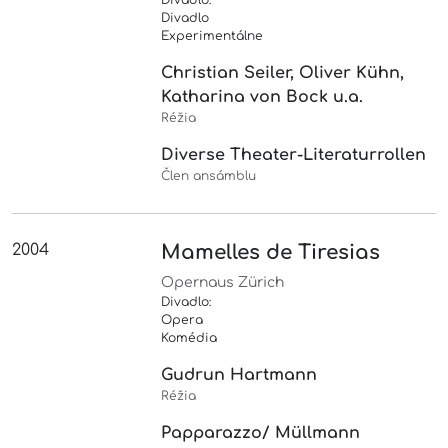
Divadlo:
Divadlo
Experimentálne
Christian Seiler, Oliver Kühn,
Katharina von Bock u.a.
Réžia
Diverse Theater-Literaturrollen
Člen ansámblu
2004
Mamelles de Tiresias
Opernaus Zürich
Divadlo:
Opera
Komédia
Gudrun Hartmann
Réžia
Papparazzo/ Müllmann