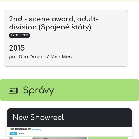
2nd - scene award, adult-
division (Spojené štáty)
Ocenenie
2015
pre: Don Draper / Mad Men
Správy
New Showreel