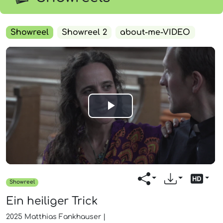
Showreel
Showreel 2
about-me-VIDEO
Play
Video
Showreel
Ein heiliger Trick
2025
Matthias Fankhauser
|