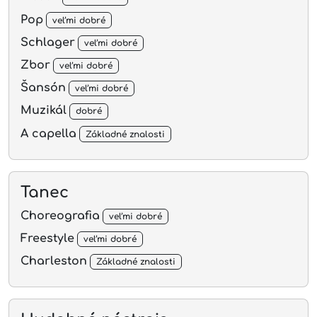
Pop
veľmi dobré
Schlager
veľmi dobré
Zbor
veľmi dobré
Šansón
veľmi dobré
Muzikál
dobré
A capella
Základné znalosti
Tanec
Choreografia
veľmi dobré
Freestyle
veľmi dobré
Charleston
Základné znalosti