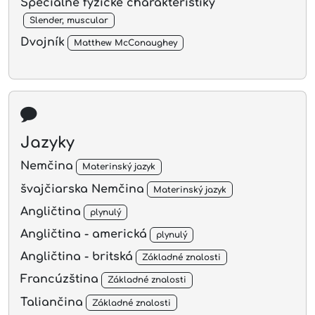
Špeciálne fyzické charakteristiky
Slender, muscular
Dvojník
Matthew McConaughey
Jazyky
Nemčina
Materinský jazyk
švajčiarska Nemčina
Materinský jazyk
Angličtina
plynulý
Angličtina - americká
plynulý
Angličtina - britská
Základné znalosti
Francúzština
Základné znalosti
Taliančina
Základné znalosti