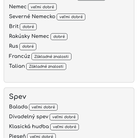
Nemec
veľmi dobré
Severné Nemecko
veľmi dobré
Brit
dobré
Rakúsky Nemec
dobré
Rus
dobré
Francúz
Základné znalosti
Talian
Základné znalosti
Spev
Balada
veľmi dobré
Divadelný spev
veľmi dobré
Klasická hudba
veľmi dobré
Pieseň
veľmi dobré