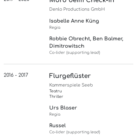
Mord beim Check-In
Denlo Productions GmbH
Isabelle Anne Küng
Regia
Robbie Obrecht, Ben Balmer,
Dimitrowitsch
Co-lider (supporting lead)
2016 - 2017
Flurgeflüster
Kammerspiele Seeb
Teatru
Thriller
Urs Blaser
Regia
Russel
Co-lider (supporting lead)