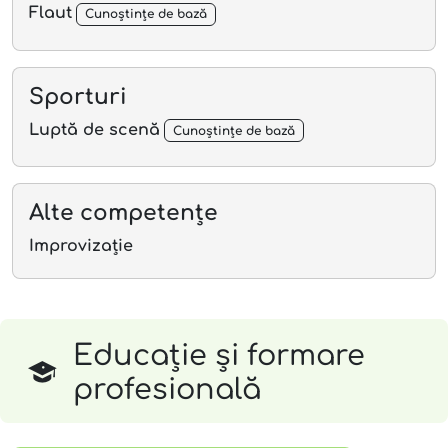
Flaut
Cunoștințe de bază
Sporturi
Luptă de scenă
Cunoștințe de bază
Alte competențe
Improvizație
Educație și formare
profesională