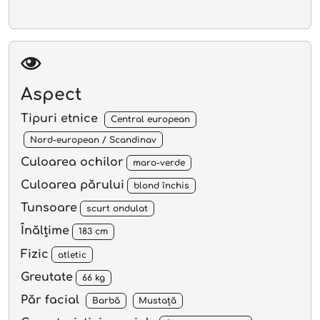
Aspect
Tipuri etnice
Central european
Nord-european / Scandinav
Culoarea ochilor
maro-verde
Culoarea părului
blond închis
Tunsoare
scurt ondulat
Înălțime
183 cm
Fizic
atletic
Greutate
66 kg
Păr facial
Barbă
Mustață