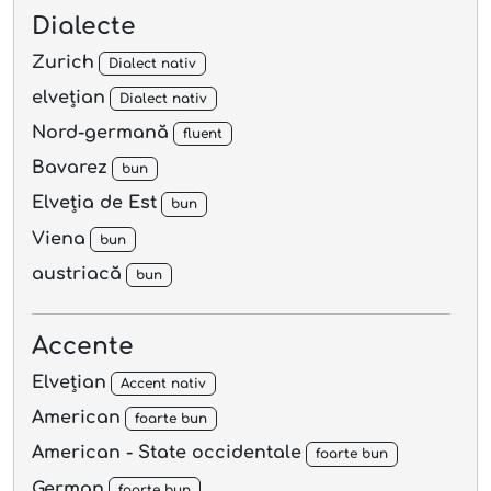
Dialecte
Zurich
Dialect nativ
elvețian
Dialect nativ
Nord-germană
fluent
Bavarez
bun
Elveția de Est
bun
Viena
bun
austriacă
bun
Accente
Elvețian
Accent nativ
American
foarte bun
American - State occidentale
foarte bun
German
foarte bun