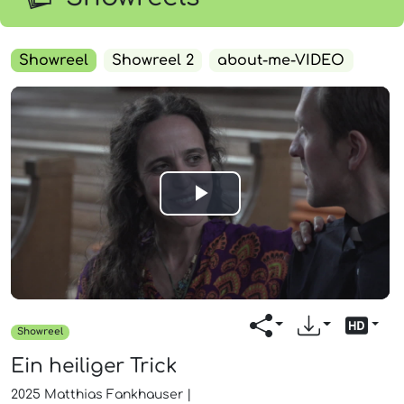
Showreel
Showreel 2
about-me-VIDEO
Play
Video
Showreel
Ein heiliger Trick
2025
Matthias Fankhauser
|