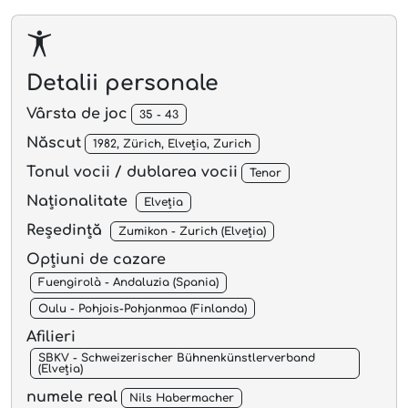
Detalii personale
Vârsta de joc
35 - 43
Născut
1982, Zürich, Elveția, Zurich
Tonul vocii / dublarea vocii
Tenor
Naționalitate
Elveția
Reședință
Zumikon - Zurich (Elveția)
Opțiuni de cazare
Fuengirolà - Andaluzia (Spania)
Oulu - Pohjois-Pohjanmaa (Finlanda)
Afilieri
SBKV - Schweizerischer Bühnenkünstlerverband
(Elveția)
numele real
Nils Habermacher