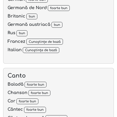
Germană de Nord
foarte bun
Britanic
bun
Germană austriacă
bun
Rus
bun
Francez
Cunoștințe de bază
Italian
Cunoștințe de bază
Canto
Baladă
foarte bun
Chanson
foarte bun
Cor
foarte bun
Cântec
foarte bun