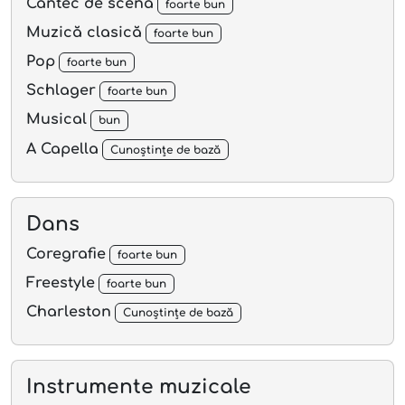
Cântec de scenă
foarte bun
Muzică clasică
foarte bun
Pop
foarte bun
Schlager
foarte bun
Musical
bun
A Capella
Cunoștințe de bază
Dans
Coregrafie
foarte bun
Freestyle
foarte bun
Charleston
Cunoștințe de bază
Instrumente muzicale