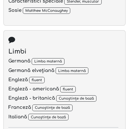
Caracteristici speciale
Slender, muscular
Sosie
Matthew McConaughey
Limbi
Germană
Limba maternă
Germană elvețiană
Limba maternă
Engleză
fluent
Engleză - americană
fluent
Engleză - britanică
Cunoștințe de bază
Franceză
Cunoștințe de bază
Italiană
Cunoștințe de bază