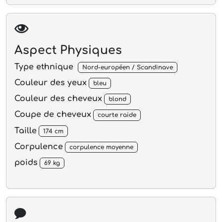
Aspect Physiques
Type ethnique
Nord-européen / Scandinave
Couleur des yeux
bleu
Couleur des cheveux
blond
Coupe de cheveux
courte raide
Taille
174 cm
Corpulence
corpulence moyenne
poids
69 kg