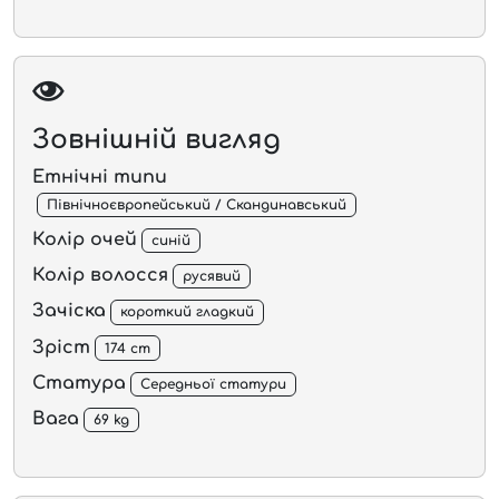
Зовнішній вигляд
Етнічні типи
Північноєвропейський / Скандинавський
Колір очей
синій
Колір волосся
русявий
Зачіска
короткий гладкий
Зріст
174 cm
Статура
Середньої статури
Вага
69 kg