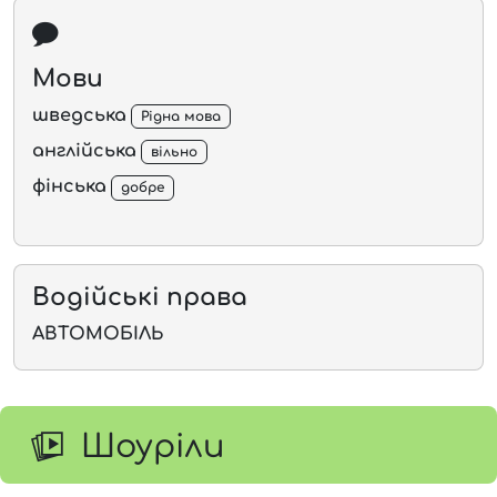
Мови
шведська
Рідна мова
англійська
вільно
фінська
добре
Водійські права
АВТОМОБІЛЬ
Шоуріли