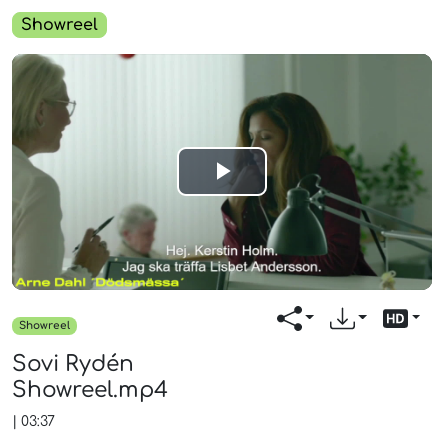
Showreel
Play
Video
Showreel
Sovi Rydén
Showreel.mp4
|
03:37