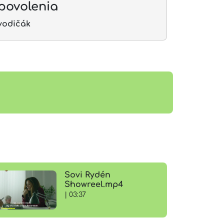
povolenia
vodičák
Sovi Rydén
Showreel.mp4
| 03:37