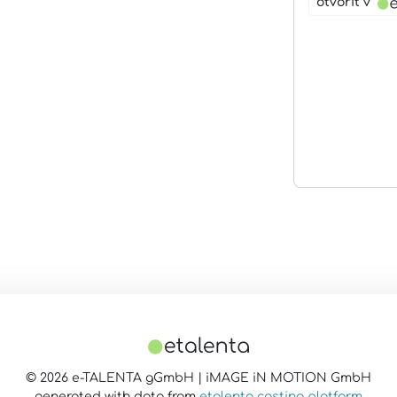
otvoriť v
© 2026 e-TALENTA gGmbH | iMAGE iN MOTION GmbH
generated with data from
etalenta casting platform