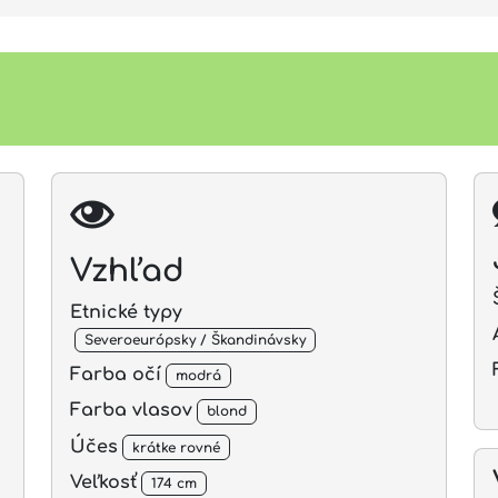
Vzhľad
Etnické typy
Severoeurópsky / Škandinávsky
Farba očí
modrá
Farba vlasov
blond
Účes
krátke rovné
Veľkosť
174 cm