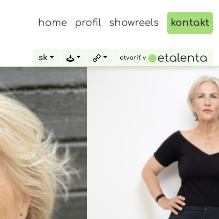
home
profil
showreels
kontakt
sk
otvoriť v