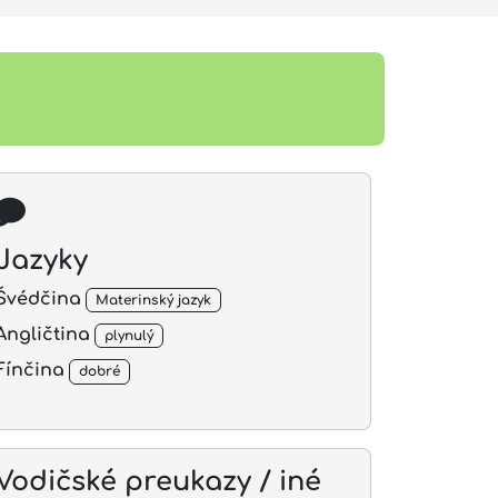
Jazyky
Švédčina
Materinský jazyk
Angličtina
plynulý
Fínčina
dobré
Vodičské preukazy / iné