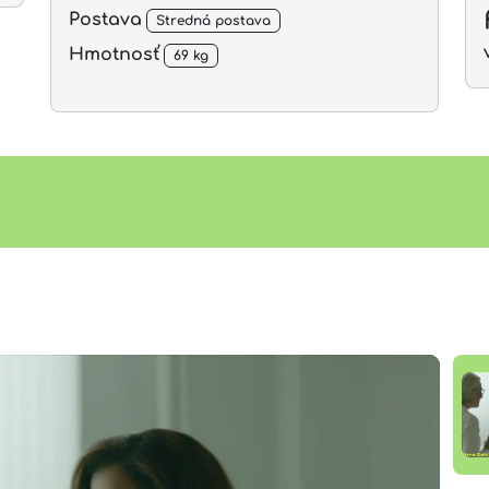
Postava
Stredná postava
Hmotnosť
69 kg