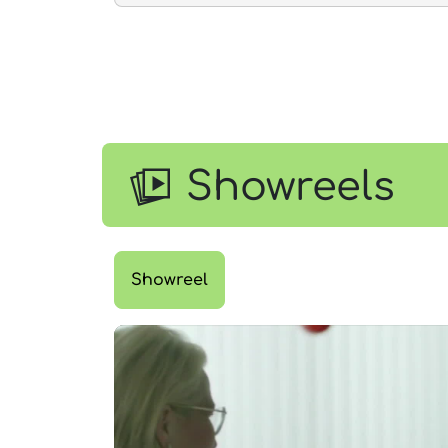
Showreels
Showreel