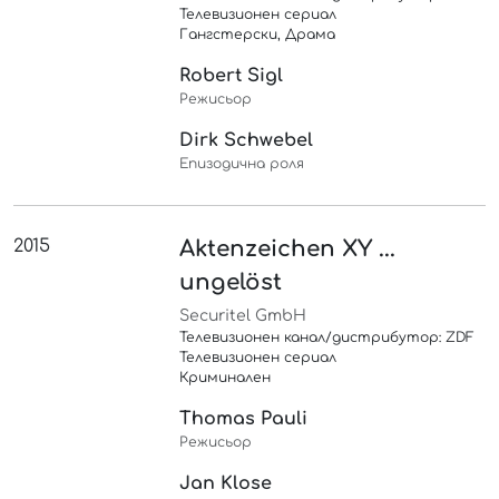
Телевизионен сериал
Гангстерски, Драма
Robert Sigl
Режисьор
Dirk Schwebel
Епизодична роля
2015
Aktenzeichen XY ...
ungelöst
Securitel GmbH
Телевизионен канал/дистрибутор: ZDF
Телевизионен сериал
Криминален
Thomas Pauli
Режисьор
Jan Klose