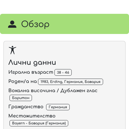
Vide
Обзор
Лични данни
Игрална възраст
38 - 46
Роден/а на
1983, Erding, Германия, Бавария
Вокална височина / Дублажен глас
Баритон
Гражданство
Германия
Местожителство
Bayern - Бавария (Германия)