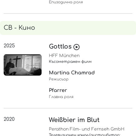
Епизодична роля
СВ - Кино
2025
Gottlos
HFF München
Късометражен филм
Martina Chamrad
Режисьор
Pfarrer
Главна роля
2020
Weißbier im Blut
Perathon Film- und Fernseh GmbH
Телевизионен канал/дистрибутор: