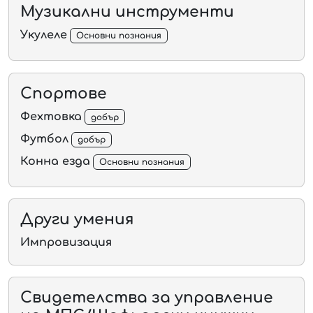
Музикални инструменти
Укулеле
Основни познания
Спортове
Фехтовка
добър
Футбол
добър
Конна езда
Основни познания
Други умения
Импровизация
Свидетелства за управление