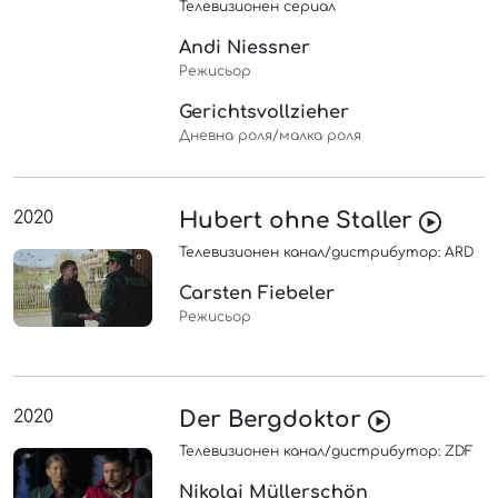
Телевизионен сериал
Andi Niessner
Режисьор
Gerichtsvollzieher
Дневна роля/малка роля
2020
Hubert ohne Staller
Телевизионен канал/дистрибутор: ARD
Carsten Fiebeler
Режисьор
2020
Der Bergdoktor
Телевизионен канал/дистрибутор: ZDF
Nikolai Müllerschön