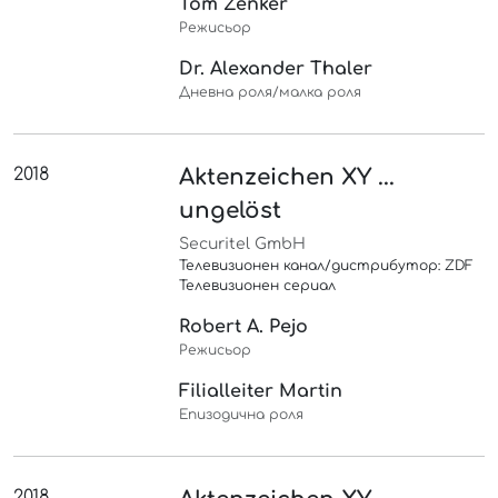
Tom Zenker
Режисьор
Dr. Alexander Thaler
Дневна роля/малка роля
2018
Aktenzeichen XY ...
ungelöst
Securitel GmbH
Телевизионен канал/дистрибутор: ZDF
Телевизионен сериал
Robert A. Pejo
Режисьор
Filialleiter Martin
Епизодична роля
2018