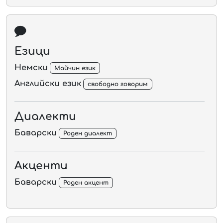
Езици
Немски
Майчин език
Английски език
свободно говорим
Диалекти
Баварски
Роден диалект
Акценти
Баварски
Роден акцент