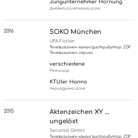
Jungunternehmer Hornung
Дневна роля/малка роля
2016
SOKO München
UFA Fiction
Телевизионен канал/дистрибутор: ZDF
Телевизионен сериал
verschiedene
Режисьор
KTUler Hanno
периодична роля
2015
Aktenzeichen XY ...
ungelöst
Securitel GmbH
Телевизионен канал/дистрибутор: ZDF