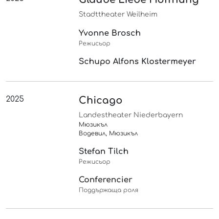
Stadttheater Weilheim
Yvonne Brosch
Режисьор
Schupo Alfons Klostermeyer
2025
Chicago
Landestheater Niederbayern
Мюзикъл
Водевил, Мюзикъл
Stefan Tilch
Режисьор
Conferencier
Поддържаща роля