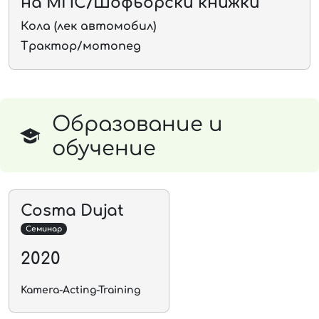
на МПС/Шофьорски книжки
Кола (лек автомобил)
Трактор/мотопед
Образование и
обучение
Cosma Dujat
Семинар
2020
Kamera-Acting-Training