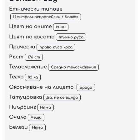
Етнически типове
Централноевропейски / Кавказ
Цвят на очите
сини
Цвят на косата
тъмно руса
Прическа
права къса коса
Ръст
176 cm
Телосложение
Средно телосложение
Тегло
82 kg
Окосмяване на лицето
Брада
Татуировка
Да, не се вижда
Пиърсинг
Няма
Очила
Лещи
Белези
Няма