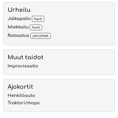
Urheilu
Jalkapallo
hyvä
Miekkailu
hyvä
Ratsastus
perusteet
Muut taidot
Improvisaatio
Ajokortit
Henkilöauto
Traktori/mopo