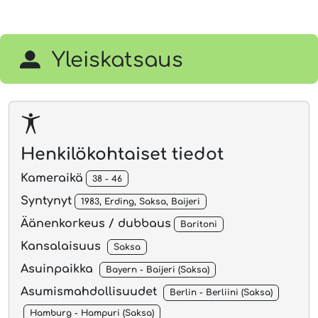
Vide
Yleiskatsaus
Henkilökohtaiset tiedot
Kameraikä
38 - 46
Syntynyt
1983, Erding, Saksa, Baijeri
Äänenkorkeus / dubbaus
Baritoni
Kansalaisuus
Saksa
Asuinpaikka
Bayern - Baijeri (Saksa)
Asumismahdollisuudet
Berlin - Berliini (Saksa)
Hamburg - Hampuri (Saksa)