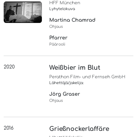
HFF München
Lyhytelokuva
Martina Chamrad
Ohjaus
Pfarrer
Päärooli
2020
Weißbier im Blut
Perathon Film- und Fernseh GmbH
Lähettäjä/jakelija:
Jörg Graser
Ohjaus
2016
Grießnockerlaffäre