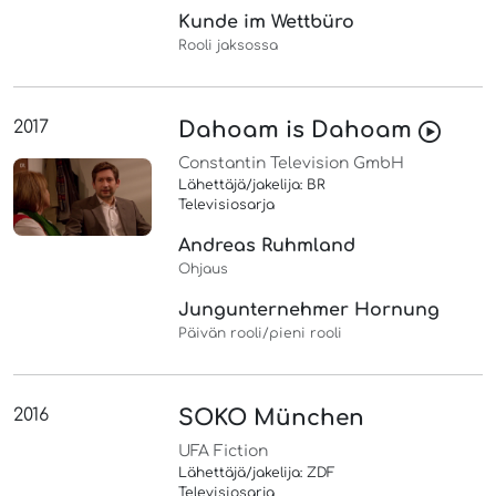
Kunde im Wettbüro
Rooli jaksossa
2017
Dahoam is Dahoam
Constantin Television GmbH
Lähettäjä/jakelija: BR
Televisiosarja
Andreas Ruhmland
Ohjaus
Jungunternehmer Hornung
Päivän rooli/pieni rooli
2016
SOKO München
UFA Fiction
Lähettäjä/jakelija: ZDF
Televisiosarja