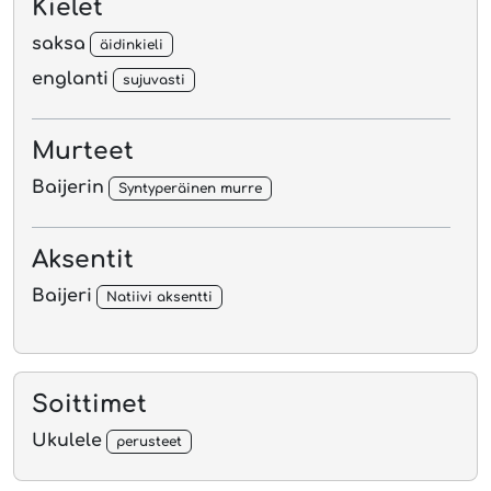
Kielet
saksa
äidinkieli
englanti
sujuvasti
Murteet
Baijerin
Syntyperäinen murre
Aksentit
Baijeri
Natiivi aksentti
Soittimet
Ukulele
perusteet