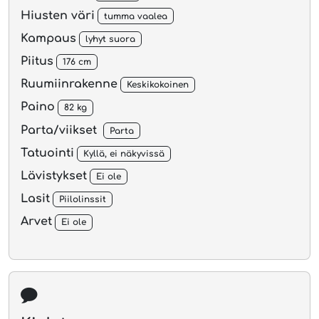
Hiusten väri
tumma vaalea
Kampaus
lyhyt suora
Piitus
176 cm
Ruumiinrakenne
Keskikokoinen
Paino
82 kg
Parta/viikset
Parta
Tatuointi
Kyllä, ei näkyvissä
Lävistykset
Ei ole
Lasit
Piilolinssit
Arvet
Ei ole