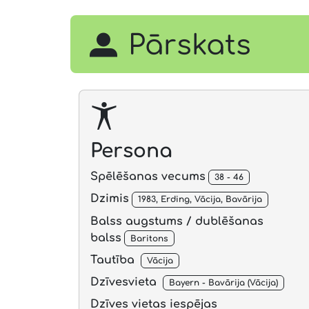
Pārskats
Persona
Spēlēšanas vecums
38 - 46
Dzimis
1983, Erding, Vācija, Bavārija
Balss augstums / dublēšanas
balss
Baritons
Tautība
Vācija
Dzīvesvieta
Bayern - Bavārija (Vācija)
Dzīves vietas iespējas