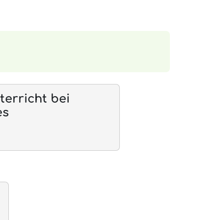
erricht bei
es