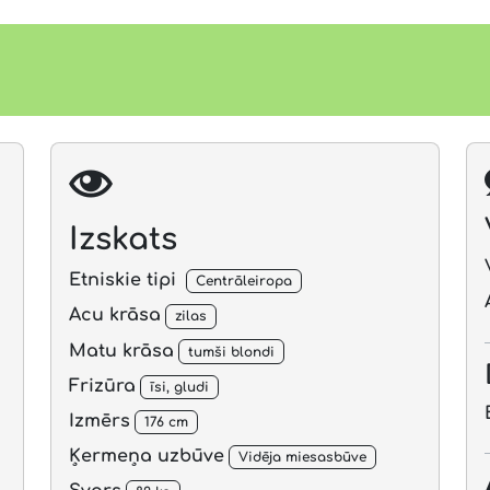
Izskats
Etniskie tipi
Centrāleiropa
Acu krāsa
zilas
Matu krāsa
tumši blondi
Frizūra
īsi, gludi
Izmērs
176 cm
Ķermeņa uzbūve
Vidēja miesasbūve