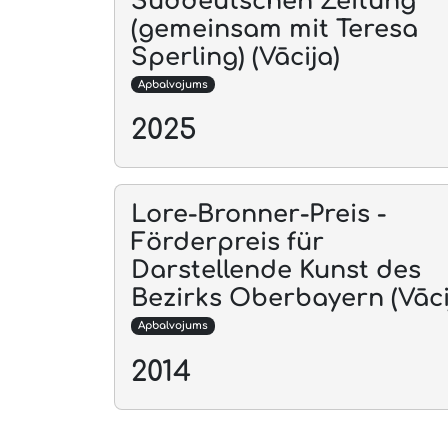
Süddeutschen Zeitung
(gemeinsam mit Teresa
Sperling) (Vācija)
Apbalvojums
2025
Lore-Bronner-Preis -
Förderpreis für
Darstellende Kunst des
Bezirks Oberbayern (Vāci
Apbalvojums
2014