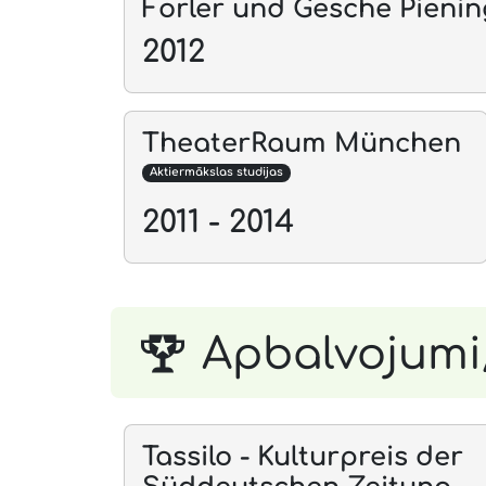
Forler und Gesche Pienin
2012
TheaterRaum München
Aktiermākslas studijas
2011 - 2014
Apbalvojumi
Tassilo - Kulturpreis der