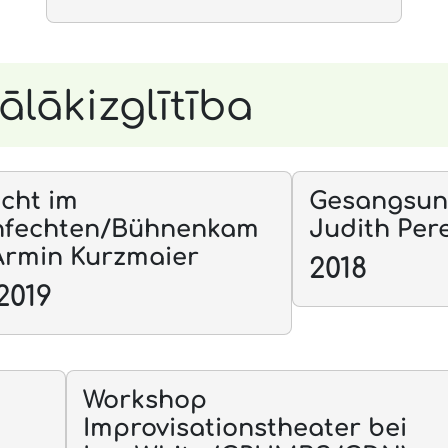
tālākizglītība
cht im
Gesangsunt
nfechten/Bühnenkam
Judith Per
 Armin Kurzmaier
2018
2019
Workshop
Improvisationstheater bei