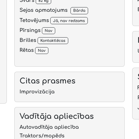
Svars
82 kg
Sejas apmatojums
Bārda
Tetovējums
Jā, nav redzams
Pīrsings
Nav
Brilles
Kontaktlēcas
Rētas
Nav
Citas prasmes
Improvizācija
Vadītāja apliecības
Autovadītāja apliecība
Traktors/mopēds