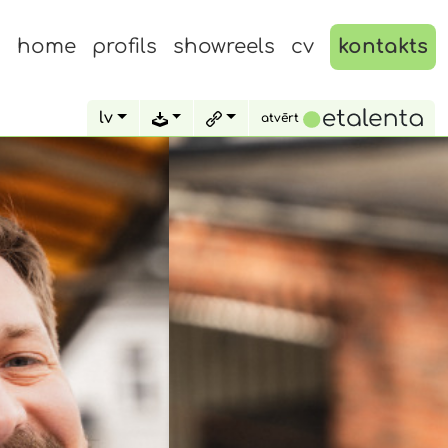
home
profils
showreels
cv
kontakts
lv
atvērt