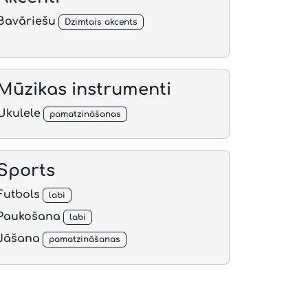
Bavāriešu
Dzimtais akcents
Mūzikas instrumenti
Ukulele
pamatzināšanas
Sports
Futbols
labi
Paukošana
labi
Jāšana
pamatzināšanas