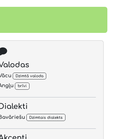
Video
Valodas
Vācu
Dzimtā valoda
Angļu
brīvi
Dialekti
Bavāriešu
Dzimtais dialekts
Akcenti