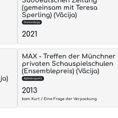
Süddeutschen Zeitung
(gemeinsam mit Teresa
Sperling) (Vācija)
Nominācija
2021
MAX - Treffen der Münchner
privaten Schauspielschulen
(Ensemblepreis) (Vācija)
ja)
Apbalvojums
2013
kam: Kurt / Eine Frage der Verpackung