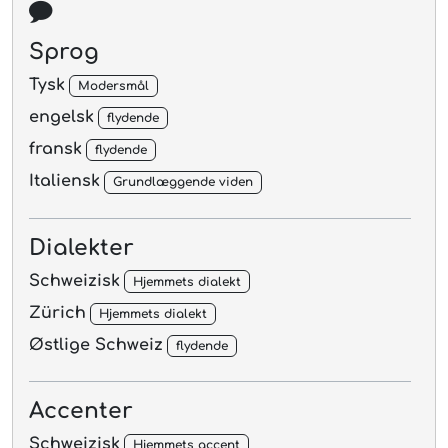
Sprog
Tysk
Modersmål
engelsk
flydende
fransk
flydende
Italiensk
Grundlæggende viden
Dialekter
Schweizisk
Hjemmets dialekt
Zürich
Hjemmets dialekt
Østlige Schweiz
flydende
Accenter
Schweizisk
Hjemmets accent