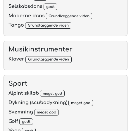
Selskabsdans
godt
Moderne dans
Grundlæggende viden
Tango
Grundlæggende viden
Musikinstrumenter
Klaver
Grundlæggende viden
Sport
Alpint skiløb
meget god
Dykning (scubadykning)
meget god
Svømning
meget god
Golf
godt
Yoga