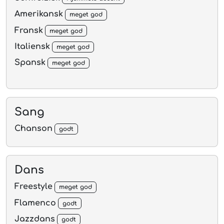
Amerikansk
meget god
Fransk
meget god
Italiensk
meget god
Spansk
meget god
Sang
Chanson
godt
Dans
Freestyle
meget god
Flamenco
godt
Jazzdans
godt