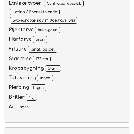
Etniske typer
Centraleuropæisk
Latino / Spansktalende
Syd-europæisk / middelhavs (lys)
Øjenfarve
brun-grøn
Hårfarve
brun
Frisure
langt, bølget
Størrelse
172 cm
Kropsbygning
Slank
Tatovering
Ingen
Piercing
Ingen
Briller
Nej
Ar
Ingen