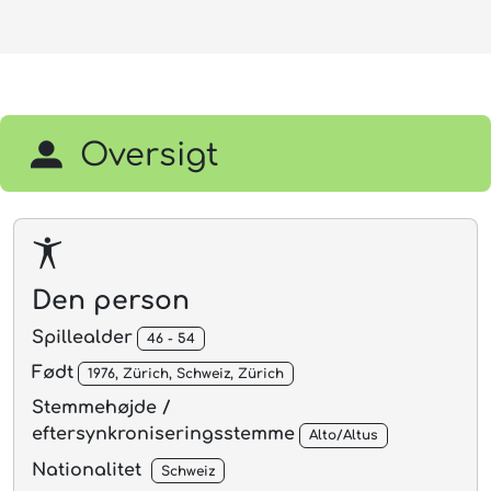
Oversigt
Den person
Spillealder
46 - 54
Født
1976, Zürich, Schweiz, Zürich
Stemmehøjde /
eftersynkroniseringsstemme
Alto/Altus
Nationalitet
Schweiz