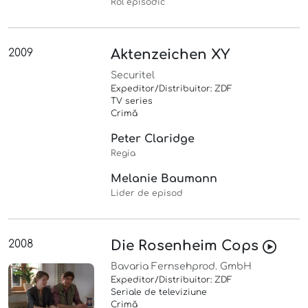
Rol episodic
2009
Aktenzeichen XY
Securitel
Expeditor/Distribuitor: ZDF
TV series
Crimă
Peter Claridge
Regia
Melanie Baumann
Lider de episod
2008
Die Rosenheim Cops
Bavaria Fernsehprod. GmbH
Expeditor/Distribuitor: ZDF
Seriale de televiziune
Crimă