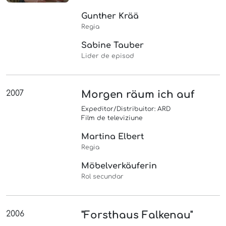
Gunther Krää
Regia
Sabine Tauber
Lider de episod
2007
Morgen räum ich auf
Expeditor/Distribuitor: ARD
Film de televiziune
Martina Elbert
Regia
Möbelverkäuferin
Rol secundar
2006
"Forsthaus Falkenau"