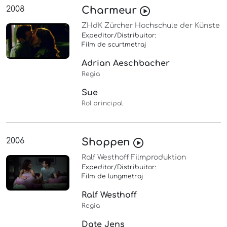
2008
Charmeur
ZHdK Zürcher Hochschule der Künste
Expeditor/Distribuitor:
Film de scurtmetraj
Adrian Aeschbacher
Regia
Sue
Rol principal
2006
Shoppen
Ralf Westhoff Filmproduktion
Expeditor/Distribuitor:
Film de lungmetraj
Ralf Westhoff
Regia
Date Jens