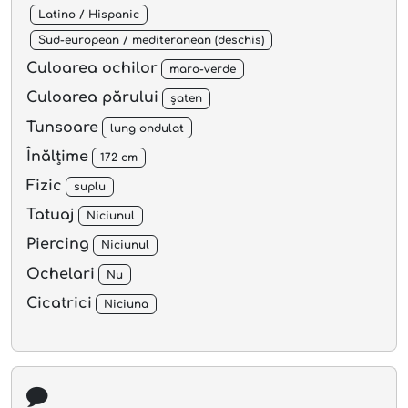
Latino / Hispanic
Sud-european / mediteranean (deschis)
Culoarea ochilor
maro-verde
Culoarea părului
șaten
Tunsoare
lung ondulat
Înălțime
172 cm
Fizic
suplu
Tatuaj
Niciunul
Piercing
Niciunul
Ochelari
Nu
Cicatrici
Niciuna