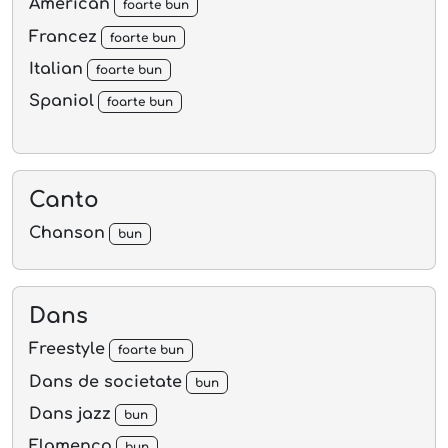
American
foarte bun
Francez
foarte bun
Italian
foarte bun
Spaniol
foarte bun
Canto
Chanson
bun
Dans
Freestyle
foarte bun
Dans de societate
bun
Dans jazz
bun
Flamenco
bun