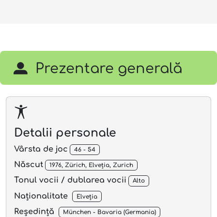
Prezentare generală
Detalii personale
Vârsta de joc
46 - 54
Născut
1976, Zürich, Elveția, Zurich
Tonul vocii / dublarea vocii
Alto
Naționalitate
Elveția
Reședință
München - Bavaria (Germania)