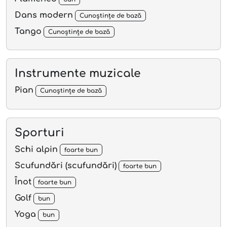
Dans modern
Cunoștințe de bază
Tango
Cunoștințe de bază
Instrumente muzicale
Pian
Cunoștințe de bază
Sporturi
Schi alpin
foarte bun
Scufundări (scufundări)
foarte bun
Înot
foarte bun
Golf
bun
Yoga
bun