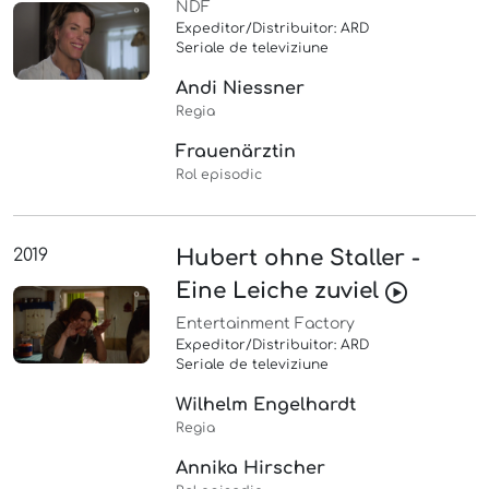
NDF
Expeditor/Distribuitor: ARD
Seriale de televiziune
Andi Niessner
Regia
Frauenärztin
Rol episodic
2019
Hubert ohne Staller -
Eine Leiche zuviel
Entertainment Factory
Expeditor/Distribuitor: ARD
Seriale de televiziune
Wilhelm Engelhardt
Regia
Annika Hirscher