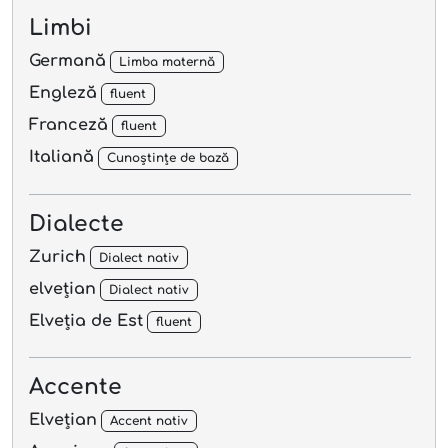
Limbi
Germană
Limba maternă
Engleză
fluent
Franceză
fluent
Italiană
Cunoștințe de bază
Dialecte
Zurich
Dialect nativ
elvețian
Dialect nativ
Elveția de Est
fluent
Accente
Elvețian
Accent nativ