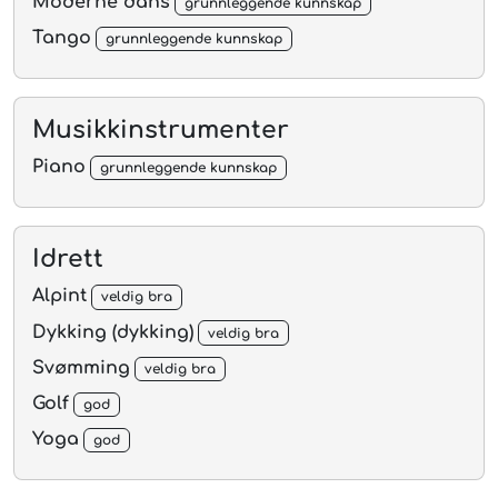
Moderne dans
grunnleggende kunnskap
Tango
grunnleggende kunnskap
Musikkinstrumenter
Piano
grunnleggende kunnskap
Idrett
Alpint
veldig bra
Dykking (dykking)
veldig bra
Svømming
veldig bra
Golf
god
Yoga
god