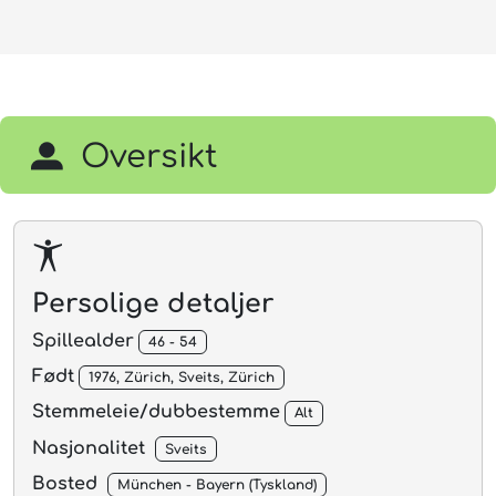
Oversikt
Persolige detaljer
Spillealder
46 - 54
Født
1976, Zürich, Sveits, Zürich
Stemmeleie/dubbestemme
Alt
Nasjonalitet
Sveits
Bosted
München - Bayern (Tyskland)