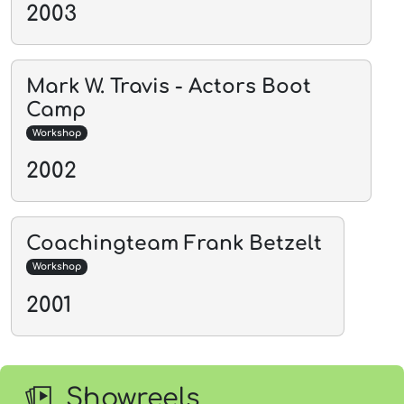
2003
Mark W. Travis - Actors Boot
Camp
Workshop
2002
Coachingteam Frank Betzelt
Workshop
2001
Showreels