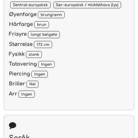
Sentral-europeisk
Sør-europeisk / middelhavs (lys)
Øyenfarge
brungrønn
Hårfarge
brun
Frisyre
langt bølgete
Størrelse
172 cm
Fysikk
slank
Tatovering
Ingen
Piercing
Ingen
Briller
Nei
Arr
Ingen
Språk