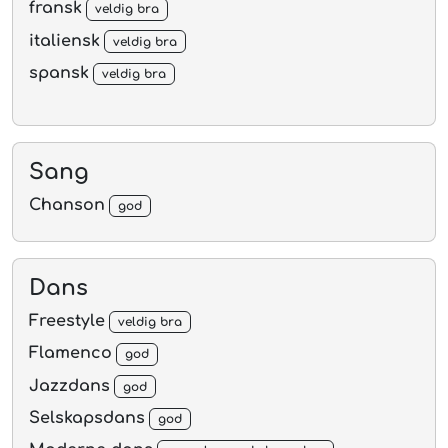
fransk
veldig bra
italiensk
veldig bra
spansk
veldig bra
Sang
Chanson
god
Dans
Freestyle
veldig bra
Flamenco
god
Jazzdans
god
Selskapsdans
god