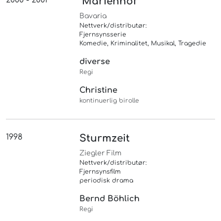
2000 - 2001
"Marienhof"
Bavaria
Nettverk/distributør:
Fjernsynsserie
Komedie, Kriminalitet, Musikal, Tragedie
diverse
Regi
Christine
kontinuerlig birolle
1998
Sturmzeit
Ziegler Film
Nettverk/distributør:
Fjernsynsfilm
periodisk drama
Bernd Böhlich
Regi