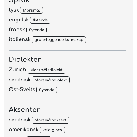
tysk
Morsmål
engelsk
flytende
fransk
flytende
italiensk
grunnleggende kunnskap
Dialekter
Zürich
Morsmålsdialekt
sveitsisk
Morsmålsdialekt
Øst-Sveits
flytende
Aksenter
sveitsisk
Morsmålsaksent
amerikansk
veldig bra