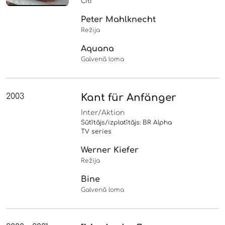
Citi
Peter Mahlknecht
Režija
Aquana
Galvenā loma
2003
Kant für Anfänger
Inter/Aktion
Sūtītājs/izplatītājs: BR Alpha
TV series
Werner Kiefer
Režija
Bine
Galvenā loma