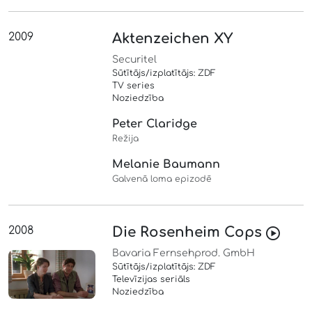
2009
Aktenzeichen XY
Securitel
Sūtītājs/izplatītājs: ZDF
TV series
Noziedzība
Peter Claridge
Režija
Melanie Baumann
Galvenā loma epizodē
2008
Die Rosenheim Cops
Bavaria Fernsehprod. GmbH
Sūtītājs/izplatītājs: ZDF
Televīzijas seriāls
Noziedzība