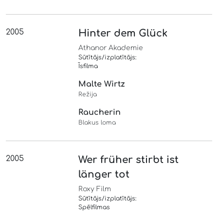
2005
Hinter dem Glück
Athanor Akademie
Sūtītājs/izplatītājs:
Īsfilma
Malte Wirtz
Režija
Raucherin
Blakus loma
2005
Wer früher stirbt ist
länger tot
Roxy Film
Sūtītājs/izplatītājs:
Spēlfilmas