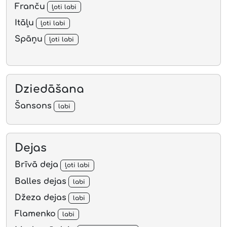
Franču
ļoti labi
Itāļu
ļoti labi
Spāņu
ļoti labi
Dziedāšana
Šansons
labi
Dejas
Brīvā deja
ļoti labi
Balles dejas
labi
Džeza dejas
labi
Flamenko
labi