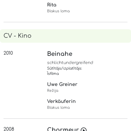
Rita
Blakus loma
CV - Kino
2010
Beinahe
schlichtundergreifend
Sūtītājs/izplatītājs:
Īsfilma
Uwe Greiner
Režija
Verkäuferin
Blakus loma
2008
Charmeur