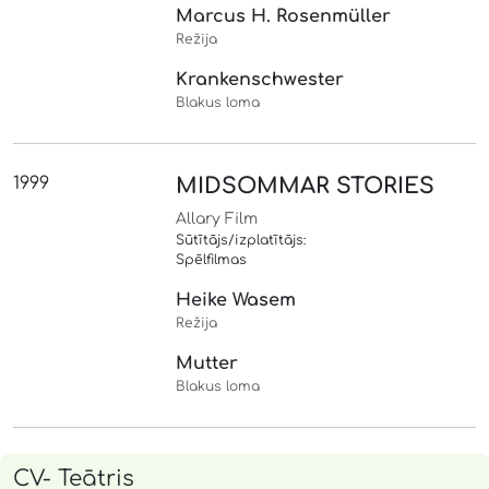
Marcus H. Rosenmüller
Režija
Krankenschwester
Blakus loma
1999
MIDSOMMAR STORIES
Allary Film
Sūtītājs/izplatītājs:
Spēlfilmas
Heike Wasem
Režija
Mutter
Blakus loma
CV- Teātris