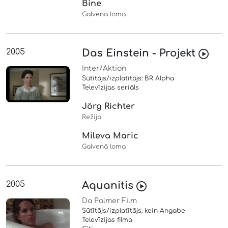
Bine
Galvenā loma
2005
Das Einstein - Projekt
Inter/Aktion
Sūtītājs/izplatītājs: BR Alpha
Televīzijas seriāls
Jörg Richter
Režija
Mileva Maric
Galvenā loma
2005
Aquanitis
Da Palmer Film
Sūtītājs/izplatītājs: kein Angabe
Televīzijas filma