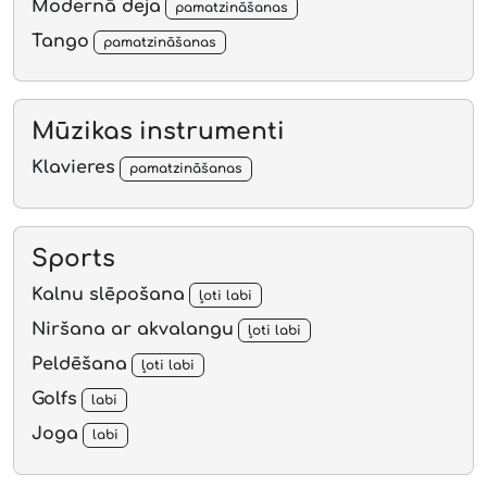
Modernā deja
pamatzināšanas
Tango
pamatzināšanas
Mūzikas instrumenti
Klavieres
pamatzināšanas
Sports
Kalnu slēpošana
ļoti labi
Niršana ar akvalangu
ļoti labi
Peldēšana
ļoti labi
Golfs
labi
Joga
labi