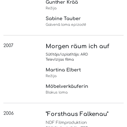
Gunther Krää
Režija
Sabine Tauber
Galvenā loma epizodē
2007
Morgen räum ich auf
Sūtītājs/izplatītājs: ARD
Televīzijas filma
Martina Elbert
Režija
Möbelverkäuferin
Blakus loma
2006
"Forsthaus Falkenau"
NDF Filmproduktion