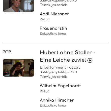
Sūtītājs/izplatītājs: ARD
Televīzijas seriāls
Andi Niessner
Režija
Frauenärztin
Epizodiska loma
2019
Hubert ohne Staller -
Eine Leiche zuviel
Entertainment Factory
Sūtītājs/izplatītājs: ARD
Televīzijas seriāls
Wilhelm Engelhardt
Režija
Annika Hirscher
Epizodiska loma