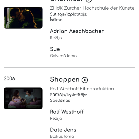
ZHdK Zürcher Hochschule der Künste
Sūtītājs/izplatītājs:
Īsfilma
Adrian Aeschbacher
Režija
Sue
Galvenā loma
2006
Shoppen
Ralf Westhoff Filmproduktion
Sūtītājs/izplatītājs:
Spēlfilmas
Ralf Westhoff
Režija
Date Jens
Blakus loma