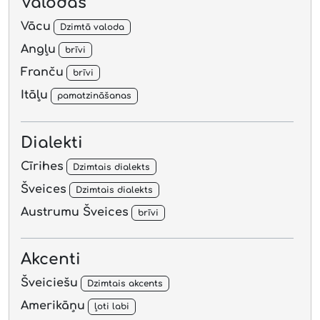
Valodas
Vācu
Dzimtā valoda
Angļu
brīvi
Franču
brīvi
Itāļu
pamatzināšanas
Dialekti
Cīrihes
Dzimtais dialekts
Šveices
Dzimtais dialekts
Austrumu Šveices
brīvi
Akcenti
Šveiciešu
Dzimtais akcents
Amerikāņu
ļoti labi