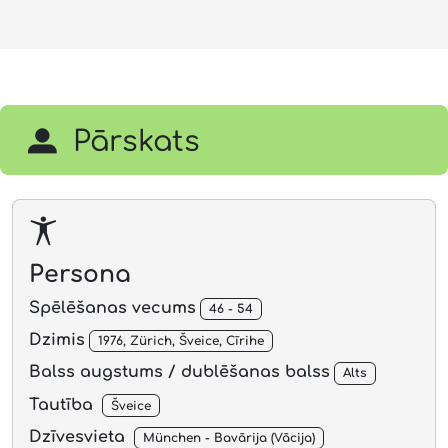
Pārskats
Persona
Spēlēšanas vecums
46 - 54
Dzimis
1976, Zürich, Šveice, Cīrihe
Balss augstums / dublēšanas balss
Alts
Tautība
Šveice
Dzīvesvieta
München - Bavārija (Vācija)