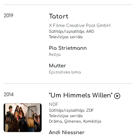
2019
Tatort
X Filme Creative Pool GmbH
Sūtītājs/izplatītājs: ARD
Televīzijas seriāls
Pia Strietmann
Režija
Mutter
Epizodiska loma
2014
"Um Himmels Willen"
NDF
Sūtītājs/izplatītājs: ZDF
Televīzijas seriāls
Drāma, Ģimenes, Komēdija
Andi Niessner