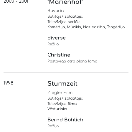
2000 - 2001
"Marienhof"
Bavaria
Sūtītājs/izplatītājs:
Televīzijas seriāls
Komēdija, Mūzikls, Noziedzība, Traģēdija
diverse
Režija
Christine
Pastāvīga otrā plāna loma
1998
Sturmzeit
Ziegler Film
Sūtītājs/izplatītājs:
Televīzijas filma
Vēsturisks
Bernd Böhlich
Režija