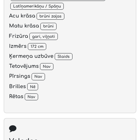
Latīņamerikāņu / Spāņu
Acu krāsa
brūni zaļas
Matu krāsa
brūni
Frizūra
gari, viļņoti
Izmērs
172 cm
Ķermeņa uzbūve
Slaids
Tetovējums
Nav
Pīrsings
Nav
Brilles
Nē
Rētas
Nav